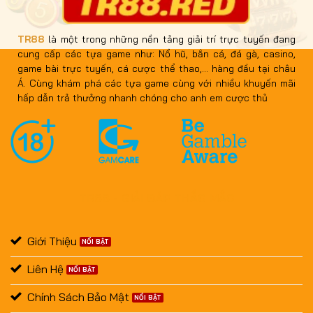
TR88
là một trong những nền tảng giải trí trực tuyến đang
cung cấp các tựa game như: Nổ hũ, bắn cá, đá gà, casino,
game bài trực tuyến, cá cược thể thao,... hàng đầu tại châu
Á. Cùng khám phá các tựa game cùng với nhiều khuyến mãi
hấp dẫn trả thưởng nhanh chóng cho anh em cược thủ
TR88 - GIẢI ĐÁP THẮC MẮC
Giới Thiệu
Liên Hệ
Chính Sách Bảo Mật