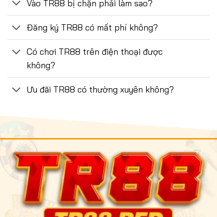
Vào TR88 bị chặn phải làm sao?
Đăng ký TR88 có mất phí không?
Có chơi TR88 trên điện thoại được
không?
Ưu đãi TR88 có thường xuyên không?